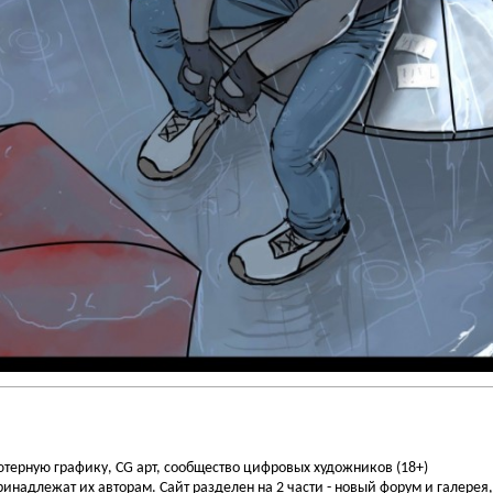
ьютерную графику, CG арт, сообщество цифровых художников (18+)
инадлежат их авторам. Сайт разделен на 2 части - новый форум и галерея