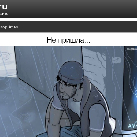
втор
Atlas
Не пришла...