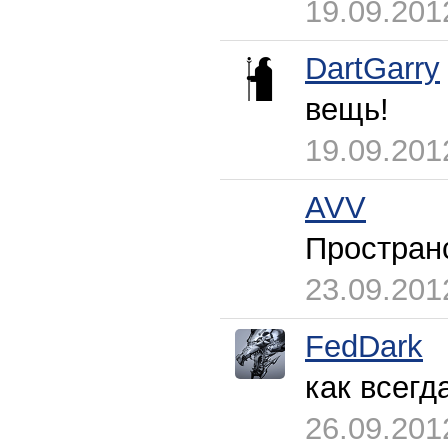
19.09.201
DartGarry
вещь!
19.09.201
AVV
Простран
23.09.201
FedDark
как всегд
26.09.201