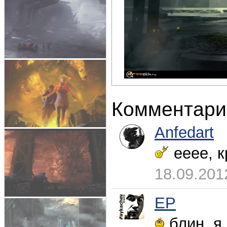
Комментари
Anfedart
eeee, к
18.09.201
EP
блин, я