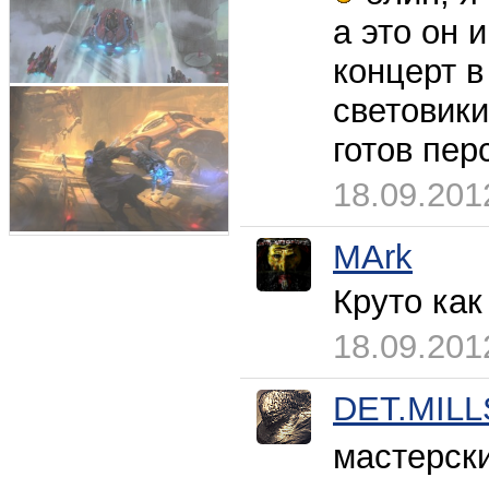
а это он 
концерт в
световики
готов пер
18.09.201
MArk
Круто как 
18.09.201
DET.MILL
мастерск