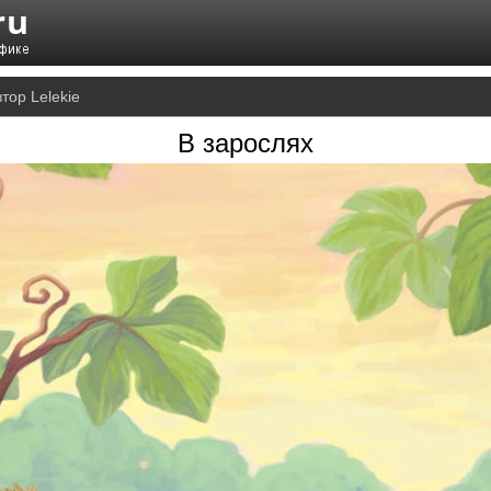
тор Lelekie
В зарослях