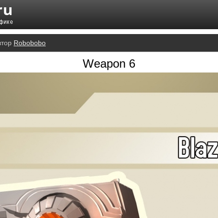
втор
Robobobo
Weapon 6