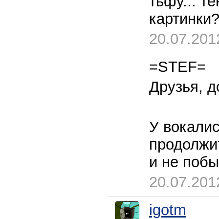
тьфу... те
картинки?
20.07.201
=STEF=
Друзья, д
У вокалис
продолжит
и не побы
20.07.201
igotm