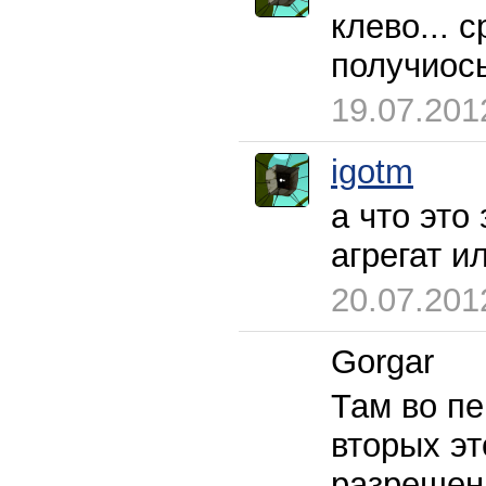
клево... 
получиось
19.07.201
igotm
а что это
агрегат 
20.07.201
Gorgar
Там во пе
вторых эт
разрешени