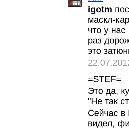
igotm
пос
маскл-кар
что у нас
раз доро
это затюни
22.07.201
=STEF=
Это да, к
"Не так с
Сейчас в 
видел, фи