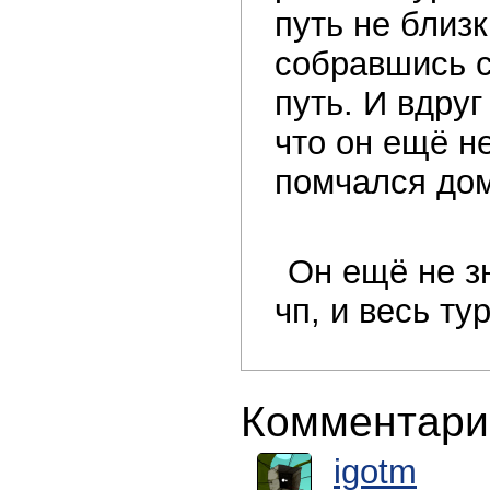
путь не близ
собравшись с
путь. И вдру
что он ещё н
помчался дом
Он ещё не зн
чп, и весь ту
Комментари
igotm