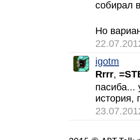
собирал 
Но вариа
22.07.201
igotm
Rrrr
,
=ST
пасиба...
история, 
23.07.201