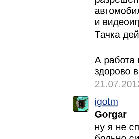
автомоби
и видеоиг
Тачка де
А работа 
здорово в
21.07.201
igotm
Gorgar
ну я не с
больно си