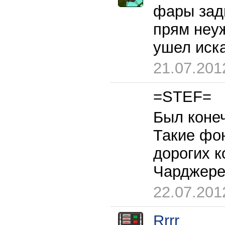
фары задн
прям неуж
ушел иска
21.07.201
=STEF=
Был конеч
Такие фо
дорогих к
Чарджер
22.07.201
Rrrr