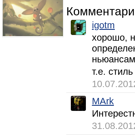
Комментари
igotm
хорошо, н
определен
ньюансами
т.е. стиль
10.07.201
MArk
Интерестн
31.08.201