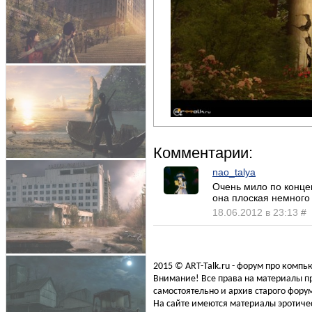
Комментарии:
nao_talya
Очень мило по концеп
она плоская немного
18.06.2012 в 23:13
#
2015 © ART-Talk.ru - форум про комп
Внимание! Все права на материалы пр
самостоятельно и архив старого форум
На сайте имеются материалы эротичес