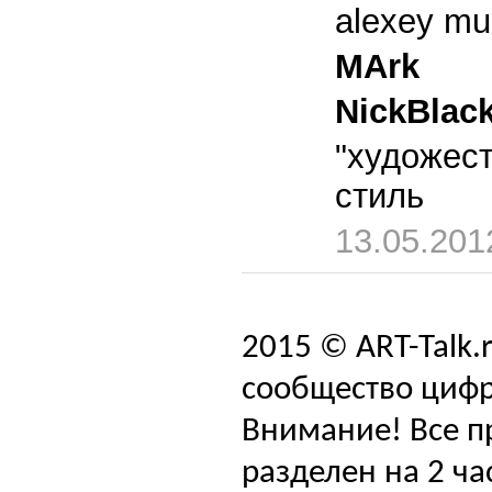
alexey mu
MArk
NickBlack
"художест
стиль
13.05.201
2015 © ART-Talk.
сообщество цифр
Внимание! Все п
разделен на 2 ча