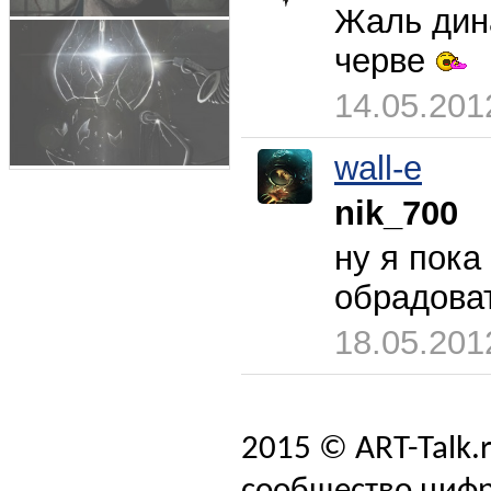
Жаль дина
черве
14.05.201
wall-e
nik_700
ну я пок
обрадова
18.05.201
2015 © ART-Talk.