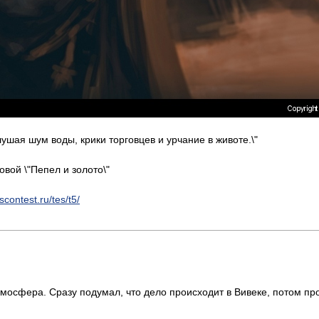
слушая шум воды, крики торговцев и урчание в животе.\"
вой \"Пепел и золото\"
escontest.ru/tes/t5/
мосфера. Сразу подумал, что дело происходит в Вивеке, потом про