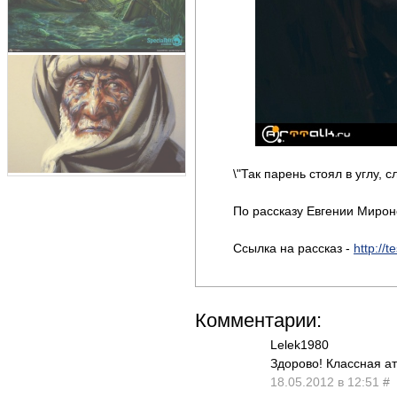
\"Так парень стоял в углу, 
По рассказу Евгении Мироно
Ссылка на рассказ -
http://t
Комментарии:
Lelek1980
Здорово! Классная ат
18.05.2012 в 12:51
#