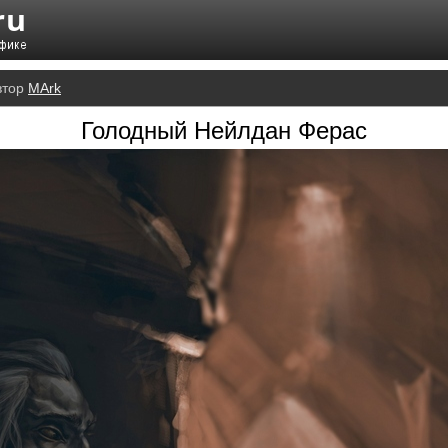
втор
MArk
Голодный Нейлдан Ферас