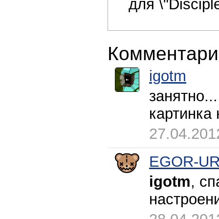
для \"Discipl
Комментари
igotm
занятно..
картинка 
27.04.201
EGOR-U
igotm
, с
настроени