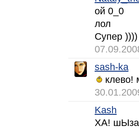
ой 0_0
лол
Супер ))))
07.09.200
sash-ka
клево! 
30.01.200
Kash
ХА! шЫза!