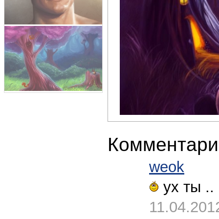
Комментари
weok
ух ты ..
11.04.201