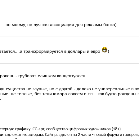
...по моему, не лучшая ассоциация для рекламы банка)..
етается....а трансформируется в доллары и евро
)
уровень - грубоват, слишком концептуален...
ди существа не глупые, но с другой - далеко не универсальные в во
чные, не теплые, без тени юмора совсем и т.п... как будто рождены 
...
ьютерную графику, CG арт, сообщество цифровых художников (18+)
инадлежат их авторам. Сайт разделен на 2 части - новый форум и галерея