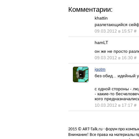
Комментарии:
khattin
разлетающийся сейф.
09.03.2012 в 15:57
#
hamLT
он же не просто разл
09.03.2012 в 16:30
#
igotm
без обид... идейный 
с одной стороны - лю
- какие-то бесчелове
кого предназначались
10.03.2012 в 17:17
#
2015 © ART-Talk.ru - форум про комп
Внимание! Все права на материалы пр