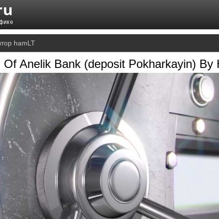
втор hamLT
 Of Anelik Bank (deposit Pokharkayin) By