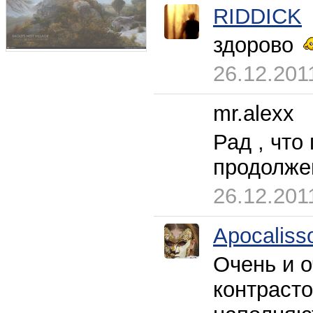
RIDDICK
здорово
26.12.201
mr.alexx
Рад , что
продолж
26.12.201
Apocaliss
Очень и о
контраст