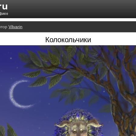
втор
Vilvarin
Колокольчики