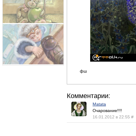
фш
Комментарии:
Matata
Очарование!!!!
16.01.2012 в 22:55
#