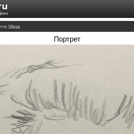
втор
Viloga
Портрет