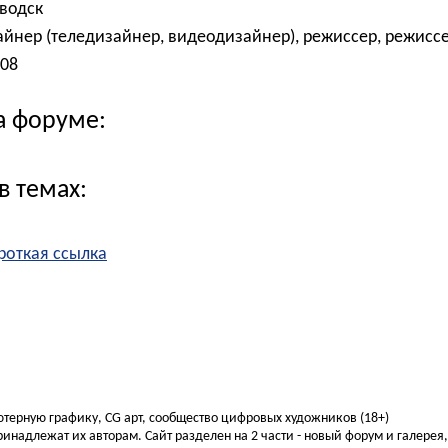
водск
йнер (теледизайнер, видеодизайнер), режиссер, режисс
008
а форуме:
в темах:
роткая ссылка
ьютерную графику, CG арт, сообщество цифровых художников (18+)
инадлежат их авторам. Сайт разделен на 2 части - новый форум и галерея