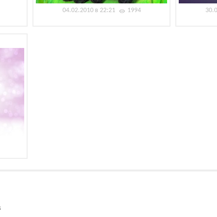
04.02.2010 в 22:21
1994
30.
в