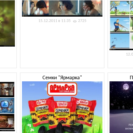
15.12.2011 в 11:35
2725
12.
Семки "Ярмарка"
П