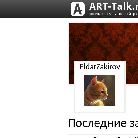
EldarZakirov
Последние з