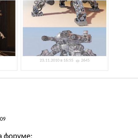
23.11.2010 в 16:55
2645
009
а форуме: