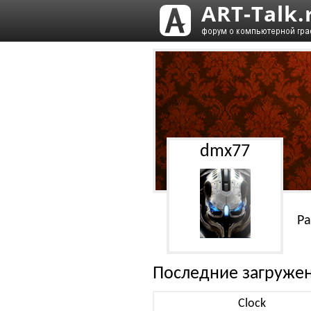
dmx77
Ра
Последние загруже
Clock