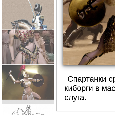
Спартанки с
киборги в ма
слуга.