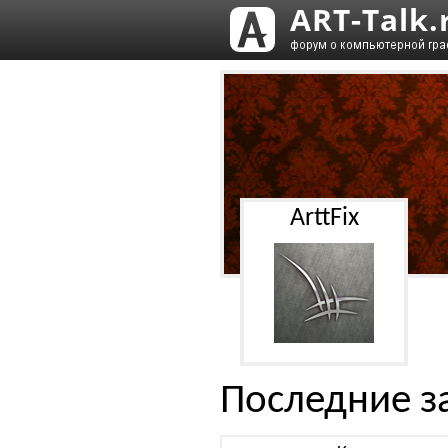
ArttFix
Последние з