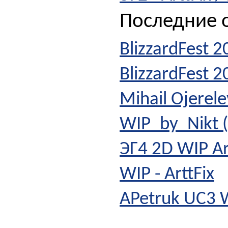
Последние о
BlizzardFest 2
BlizzardFest 
Mihail Ojerele
WIP_by_Nikt (
ЭГ4 2D WIP Ar
WIP - ArttFix
APetruk UC3 