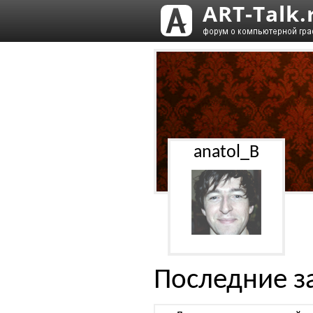
anatol_B
Последние з